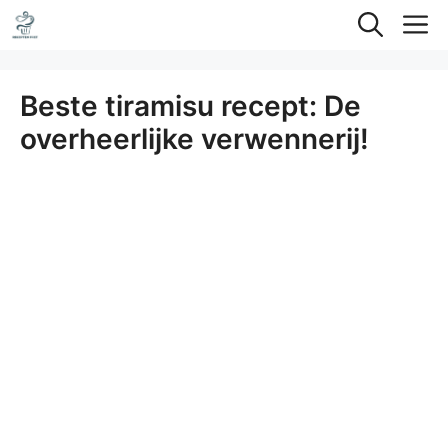
Ga
M
naar
de
Beste tiramisu recept: De
inhoud
overheerlijke verwennerij!