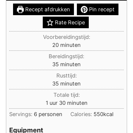
Recept afdrukken
Pin recept
Rate Recipe
Voorbereidingstijd:
minuten
20
minuten
Bereidingstijd:
minuten
35
minuten
Rusttijd:
minuten
35
minuten
Totale tijd:
uur
minuten
1
uur
30
minuten
Servings:
6
personen
Calories:
550
kcal
Equipment