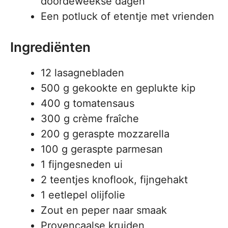
doordeweekse dagen
Een potluck of etentje met vrienden
Ingrediënten
12 lasagnebladen
500 g gekookte en geplukte kip
400 g tomatensaus
300 g crème fraîche
200 g geraspte mozzarella
100 g geraspte parmesan
1 fijngesneden ui
2 teentjes knoflook, fijngehakt
1 eetlepel olijfolie
Zout en peper naar smaak
Provençaalse kruiden