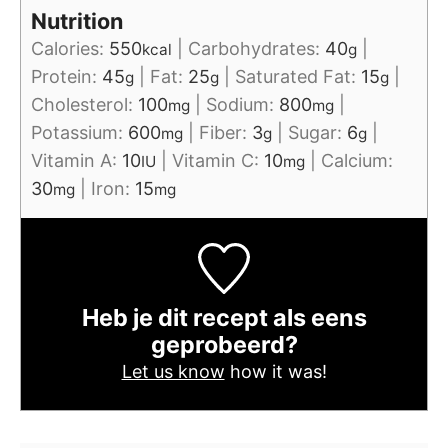
Nutrition
Calories:
550
|
Carbohydrates:
40
|
kcal
g
Protein:
45
|
Fat:
25
|
Saturated Fat:
15
|
g
g
g
Cholesterol:
100
|
Sodium:
800
|
mg
mg
Potassium:
600
|
Fiber:
3
|
Sugar:
6
|
mg
g
g
Vitamin A:
10
|
Vitamin C:
10
|
Calcium:
IU
mg
30
|
Iron:
15
mg
mg
Heb je dit recept als eens
geprobeerd?
Let us know
how it was!