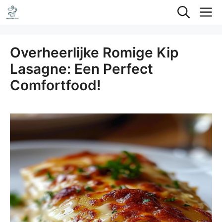
Ga
M
naar
de
Overheerlijke Romige Kip
inhoud
Lasagne: Een Perfect
Comfortfood!