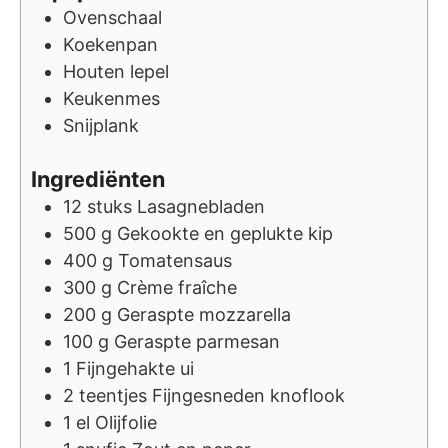
Ovenschaal
Koekenpan
Houten lepel
Keukenmes
Snijplank
Ingrediënten
12
stuks
Lasagnebladen
500
g
Gekookte en geplukte kip
400
g
Tomatensaus
300
g
Crème fraîche
200
g
Geraspte mozzarella
100
g
Geraspte parmesan
1
Fijngehakte ui
2
teentjes
Fijngesneden knoflook
1
el
Olijfolie